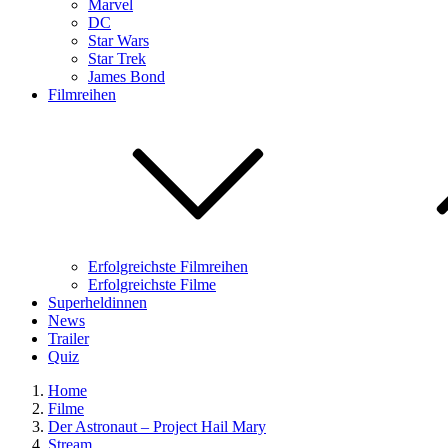
Marvel
DC
Star Wars
Star Trek
James Bond
Filmreihen
Erfolgreichste Filmreihen
Erfolgreichste Filme
Superheldinnen
News
Trailer
Quiz
Home
Filme
Der Astronaut – Project Hail Mary
Stream