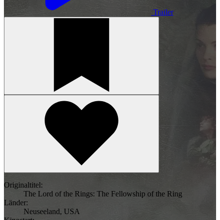
Trailer
Originaltitel:
The Lord of the Rings: The Fellowship of the Ring
Länder:
Neuseeland
,
USA