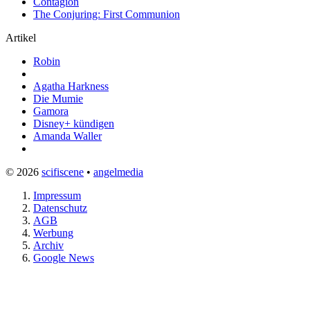
Contagion
The Conjuring: First Communion
Artikel
Robin
Agatha Harkness
Die Mumie
Gamora
Disney+ kündigen
Amanda Waller
© 2026
scifiscene
•
angelmedia
Impressum
Datenschutz
AGB
Werbung
Archiv
Google News