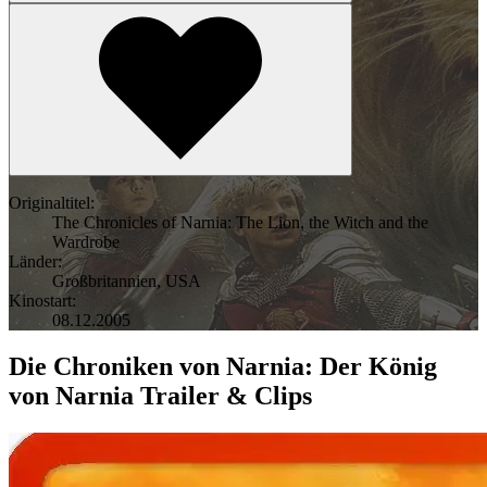
Originaltitel:
The Chronicles of Narnia: The Lion, the Witch and the
Wardrobe
Länder:
Großbritannien
,
USA
Kinostart:
08.12.2005
Die Chroniken von Narnia: Der König
von Narnia Trailer & Clips