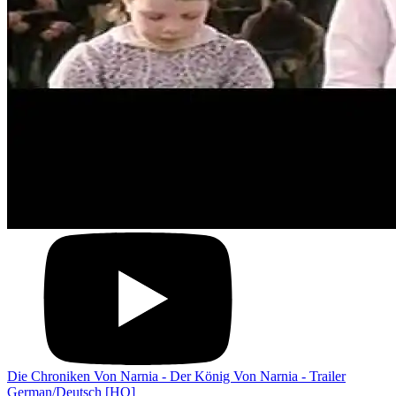
Die Chroniken Von Narnia - Der König Von Narnia - Trailer
German/Deutsch [HQ]