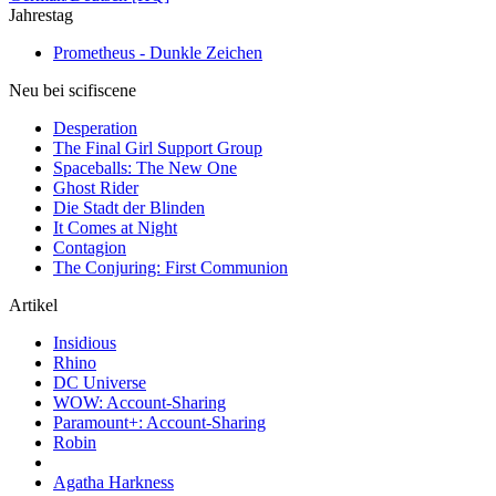
Jahrestag
Prometheus - Dunkle Zeichen
Neu bei scifiscene
Desperation
The Final Girl Support Group
Spaceballs: The New One
Ghost Rider
Die Stadt der Blinden
It Comes at Night
Contagion
The Conjuring: First Communion
Artikel
Insidious
Rhino
DC Universe
WOW: Account-Sharing
Paramount+: Account-Sharing
Robin
Agatha Harkness