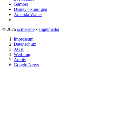
Gamora
Disney+ kündigen
Amanda Waller
© 2026
scifiscene
•
angelmedia
Impressum
Datenschutz
AGB
Werbung
Archiv
Google News