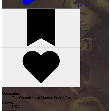
Trailer
Originaltitel:
The Chronicles of Narnia: Prince Caspian
Länder:
USA