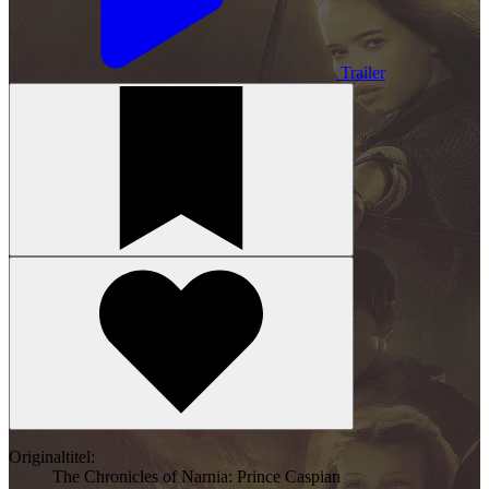
Trailer
Originaltitel:
The Chronicles of Narnia: Prince Caspian