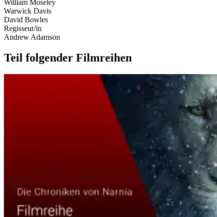
William Moseley
Warwick Davis
David Bowles
Regisseur/in
Andrew Adamson
Teil folgender Filmreihen