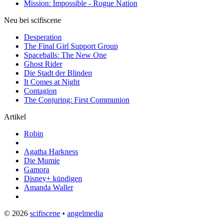
Mission: Impossible - Rogue Nation
Neu bei scifiscene
Desperation
The Final Girl Support Group
Spaceballs: The New One
Ghost Rider
Die Stadt der Blinden
It Comes at Night
Contagion
The Conjuring: First Communion
Artikel
Robin
Agatha Harkness
Die Mumie
Gamora
Disney+ kündigen
Amanda Waller
© 2026
scifiscene
•
angelmedia