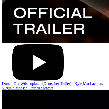
Dune - Der Wüstenplanet (Deutscher Trailer) - Kyle MacLachlan,
Virginia Madsen, Patrick Stewart