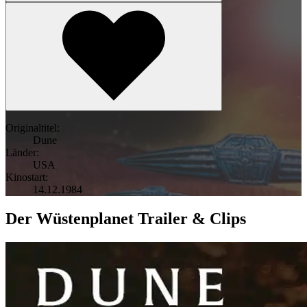
Originaltitel:
Dune
Länder:
USA
Kinostart:
14.12.1984
Der Wüstenplanet Trailer & Clips