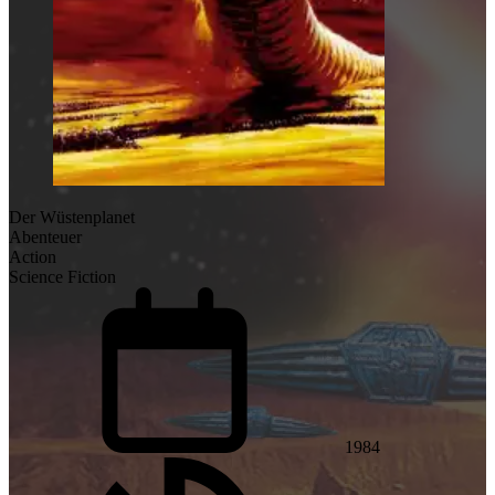
Der Wüstenplanet
Abenteuer
Action
Science Fiction
1984