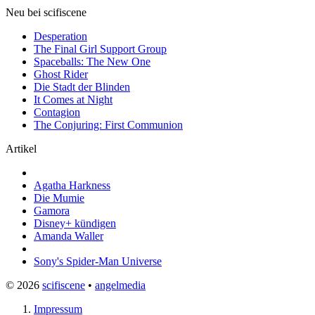
Neu bei scifiscene
Desperation
The Final Girl Support Group
Spaceballs: The New One
Ghost Rider
Die Stadt der Blinden
It Comes at Night
Contagion
The Conjuring: First Communion
Artikel
Agatha Harkness
Die Mumie
Gamora
Disney+ kündigen
Amanda Waller
Sony's Spider-Man Universe
© 2026
scifiscene
•
angelmedia
Impressum