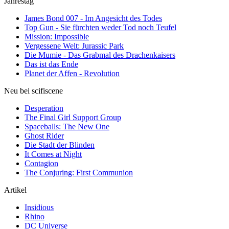
Jahrestag
James Bond 007 - Im Angesicht des Todes
Top Gun - Sie fürchten weder Tod noch Teufel
Mission: Impossible
Vergessene Welt: Jurassic Park
Die Mumie - Das Grabmal des Drachenkaisers
Das ist das Ende
Planet der Affen - Revolution
Neu bei scifiscene
Desperation
The Final Girl Support Group
Spaceballs: The New One
Ghost Rider
Die Stadt der Blinden
It Comes at Night
Contagion
The Conjuring: First Communion
Artikel
Insidious
Rhino
DC Universe