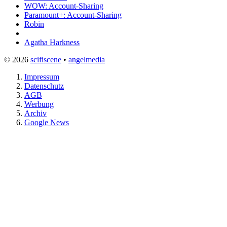
WOW: Account-Sharing
Paramount+: Account-Sharing
Robin
Agatha Harkness
© 2026
scifiscene
•
angelmedia
Impressum
Datenschutz
AGB
Werbung
Archiv
Google News