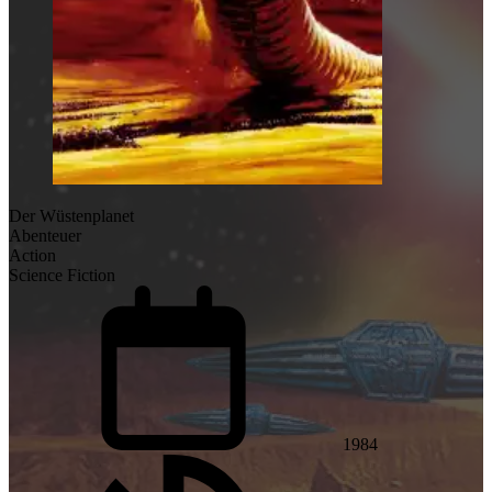
Der Wüstenplanet
Abenteuer
Action
Science Fiction
1984