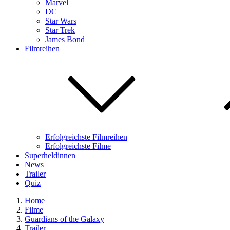
Marvel
DC
Star Wars
Star Trek
James Bond
Filmreihen
Erfolgreichste Filmreihen
Erfolgreichste Filme
Superheldinnen
News
Trailer
Quiz
Home
Filme
Guardians of the Galaxy
Trailer