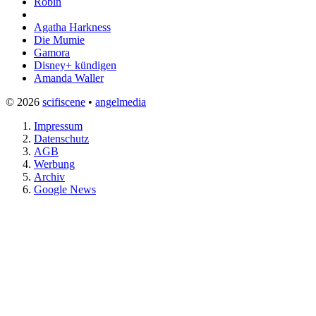
Robin
Agatha Harkness
Die Mumie
Gamora
Disney+ kündigen
Amanda Waller
© 2026
scifiscene
•
angelmedia
Impressum
Datenschutz
AGB
Werbung
Archiv
Google News