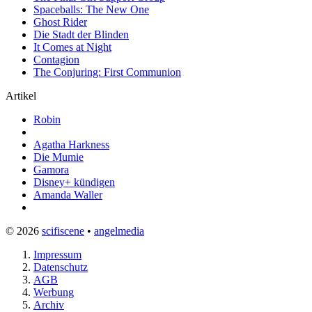
Spaceballs: The New One
Ghost Rider
Die Stadt der Blinden
It Comes at Night
Contagion
The Conjuring: First Communion
Artikel
Robin
Agatha Harkness
Die Mumie
Gamora
Disney+ kündigen
Amanda Waller
© 2026
scifiscene
•
angelmedia
Impressum
Datenschutz
AGB
Werbung
Archiv