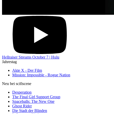
Hellraiser Streams October 7 | Hulu
Jahrestag
Akte X - Der Film
Mission: Impossible - Rogue Nation
Neu bei scifiscene
Desperation
The Final Girl Support Group
Spaceballs: The New One
Ghost Rider
Die Stadt der Blinden