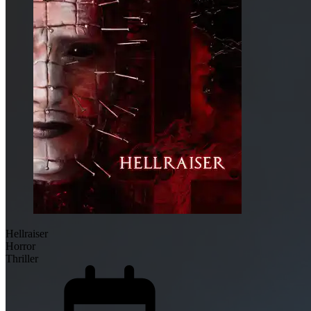
Hellraiser
Horror
Thriller