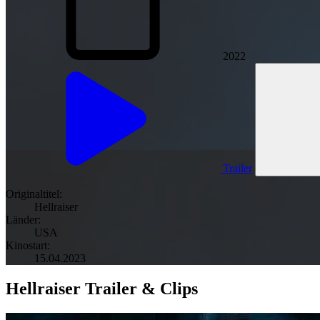
2022
Trailer
Originaltitel:
Hellraiser
Länder:
USA
Kinostart:
15.04.2023
Hellraiser Trailer & Clips