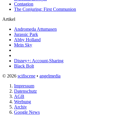
Contagion
The Conjuring: First Communion
Artikel
Andromeda Attumasen
Jurassic Park
Abby Holland
Mein Sky
Disney+: Account-Sharing
Black Bolt
© 2026
scifiscene
•
angelmedia
Impressum
Datenschutz
AGB
Werbung
Archiv
Google News