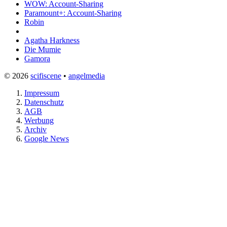
WOW: Account-Sharing
Paramount+: Account-Sharing
Robin
Agatha Harkness
Die Mumie
Gamora
© 2026
scifiscene
•
angelmedia
Impressum
Datenschutz
AGB
Werbung
Archiv
Google News