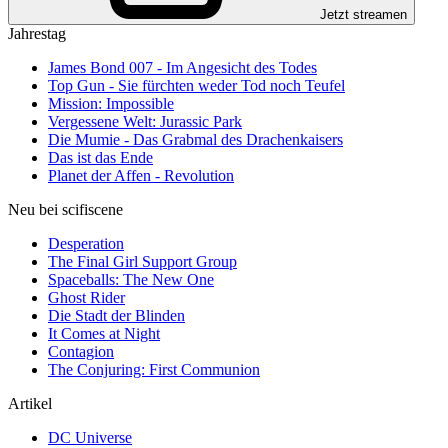
Jetzt streamen
Jahrestag
James Bond 007 - Im Angesicht des Todes
Top Gun - Sie fürchten weder Tod noch Teufel
Mission: Impossible
Vergessene Welt: Jurassic Park
Die Mumie - Das Grabmal des Drachenkaisers
Das ist das Ende
Planet der Affen - Revolution
Neu bei scifiscene
Desperation
The Final Girl Support Group
Spaceballs: The New One
Ghost Rider
Die Stadt der Blinden
It Comes at Night
Contagion
The Conjuring: First Communion
Artikel
DC Universe