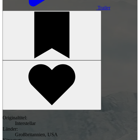
Trailer
Originaltitel:
Interstellar
Länder:
Großbritannien
,
USA