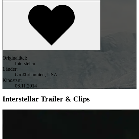
Originaltitel:
Interstellar
Länder:
Großbritannien
,
USA
Kinostart:
06.11.2014
Interstellar Trailer & Clips