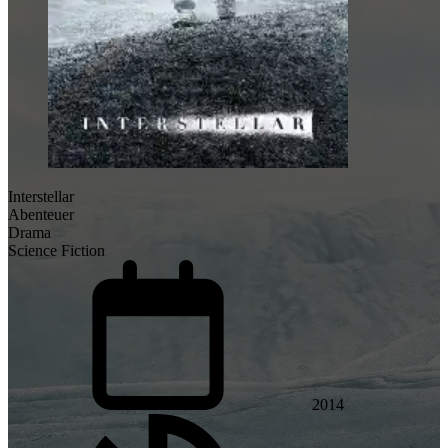
Interstellar
Abenteuer
Drama
Science Fiction
2014