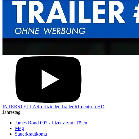
INTERSTELLAR offizieller Trailer #1 deutsch HD
Jahrestag
James Bond 007 - Lizenz zum Töten
Meg
Sauerkrautkoma