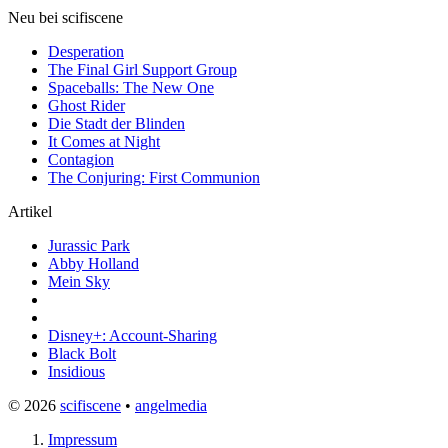
Neu bei scifiscene
Desperation
The Final Girl Support Group
Spaceballs: The New One
Ghost Rider
Die Stadt der Blinden
It Comes at Night
Contagion
The Conjuring: First Communion
Artikel
Jurassic Park
Abby Holland
Mein Sky
Disney+: Account-Sharing
Black Bolt
Insidious
© 2026
scifiscene
•
angelmedia
Impressum