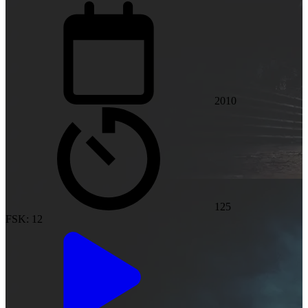
2010
125
FSK: 12