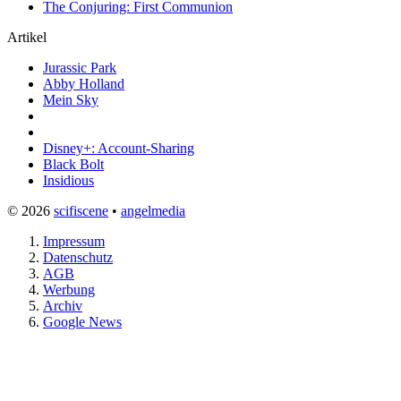
The Conjuring: First Communion
Artikel
Jurassic Park
Abby Holland
Mein Sky
Disney+: Account-Sharing
Black Bolt
Insidious
© 2026
scifiscene
•
angelmedia
Impressum
Datenschutz
AGB
Werbung
Archiv
Google News