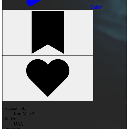
Trailer
Originaltitel:
Iron Man 2
Länder:
USA