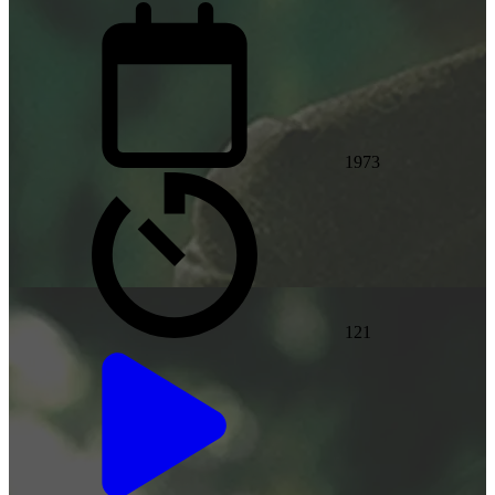
1973
121