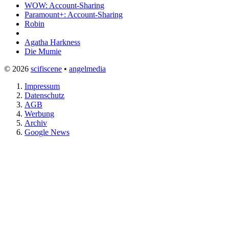
WOW: Account-Sharing
Paramount+: Account-Sharing
Robin
Agatha Harkness
Die Mumie
© 2026
scifiscene
•
angelmedia
Impressum
Datenschutz
AGB
Werbung
Archiv
Google News