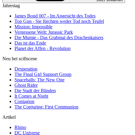
Jahrestag
James Bond 007 - Im Angesicht des Todes
Top Gun - Sie fürchten weder Tod noch Teufel
Mission: Impossible
Vergessene Welt: Jurassic Park
Die Mumie - Das Grabmal des Drachenkaisers
Das ist das Ende
Planet der Affen - Revolution
Neu bei scifiscene
Desperation
The Final Girl Support Group
Spaceballs: The New One
Ghost Rider
Die Stadt der Blinden
It Comes at Night
Contagion
The Conjuring: First Communion
Artikel
Rhino
DC Universe