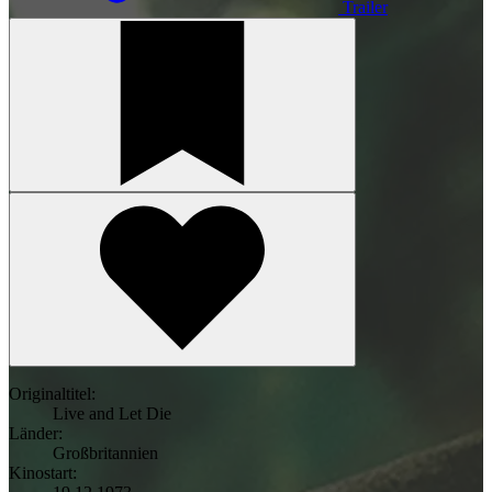
Trailer
Originaltitel:
Live and Let Die
Länder:
Großbritannien
Kinostart: