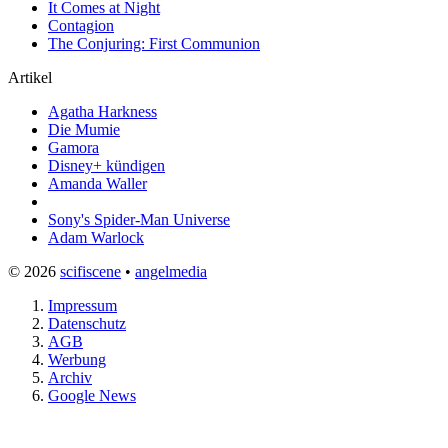
It Comes at Night
Contagion
The Conjuring: First Communion
Artikel
Agatha Harkness
Die Mumie
Gamora
Disney+ kündigen
Amanda Waller
Sony's Spider-Man Universe
Adam Warlock
© 2026
scifiscene
•
angelmedia
Impressum
Datenschutz
AGB
Werbung
Archiv
Google News