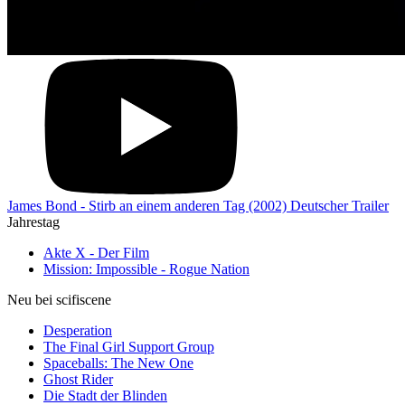
James Bond - Stirb an einem anderen Tag (2002) Deutscher Trailer
Jahrestag
Akte X - Der Film
Mission: Impossible - Rogue Nation
Neu bei scifiscene
Desperation
The Final Girl Support Group
Spaceballs: The New One
Ghost Rider
Die Stadt der Blinden