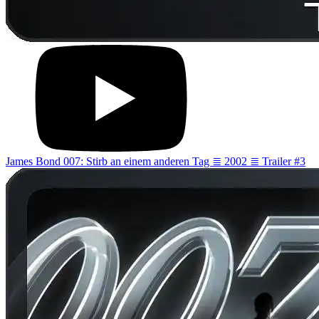
James Bond 007: Stirb an einem anderen Tag ≣ 2002 ≣ Trailer #3