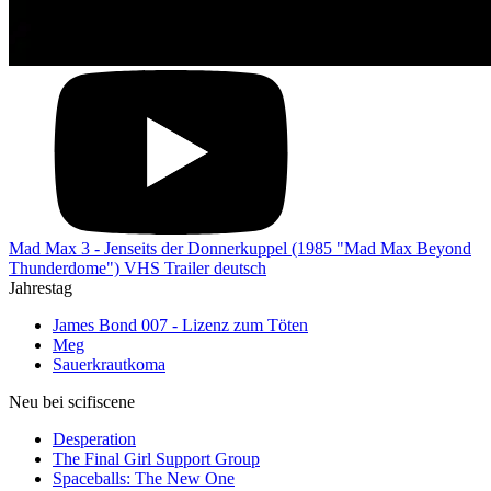
Mad Max 3 - Jenseits der Donnerkuppel (1985 "Mad Max Beyond
Thunderdome") VHS Trailer deutsch
Jahrestag
James Bond 007 - Lizenz zum Töten
Meg
Sauerkrautkoma
Neu bei scifiscene
Desperation
The Final Girl Support Group
Spaceballs: The New One