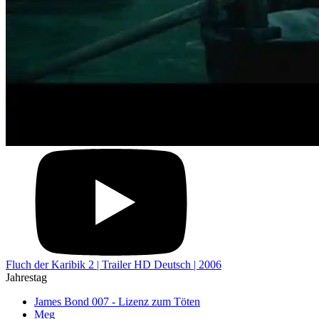
Fluch der Karibik 2 | Trailer HD Deutsch | 2006
Jahrestag
James Bond 007 - Lizenz zum Töten
Meg