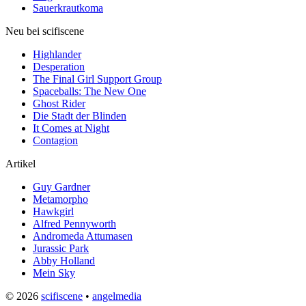
Sauerkrautkoma
Neu bei scifiscene
Highlander
Desperation
The Final Girl Support Group
Spaceballs: The New One
Ghost Rider
Die Stadt der Blinden
It Comes at Night
Contagion
Artikel
Guy Gardner
Metamorpho
Hawkgirl
Alfred Pennyworth
Andromeda Attumasen
Jurassic Park
Abby Holland
Mein Sky
© 2026
scifiscene
•
angelmedia