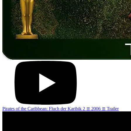
Pirates of the Caribbean: Fluch der Karibik 2 ≣ 2006 ≣ Trailer