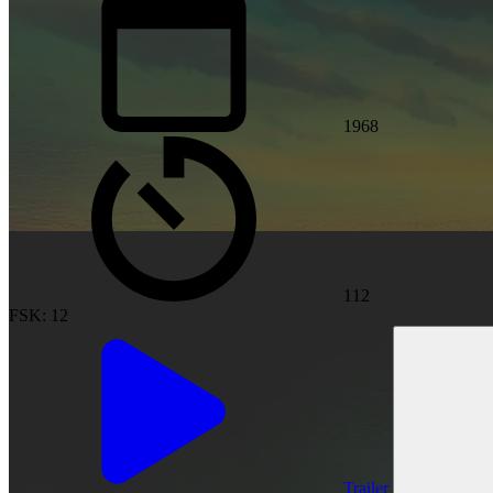
1968
112
FSK: 12
Trailer