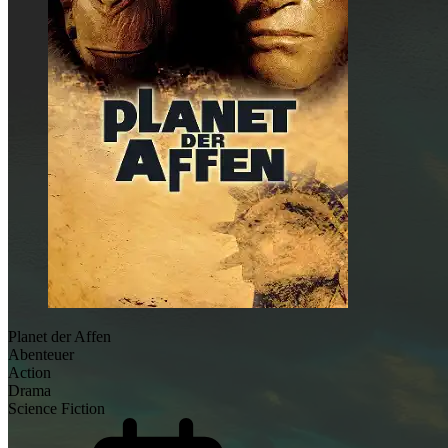
Planet der Affen
Abenteuer
Action
Drama
Science Fiction