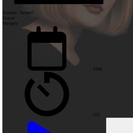
Scream - Schrei!
Horror
Mystery
1996
103