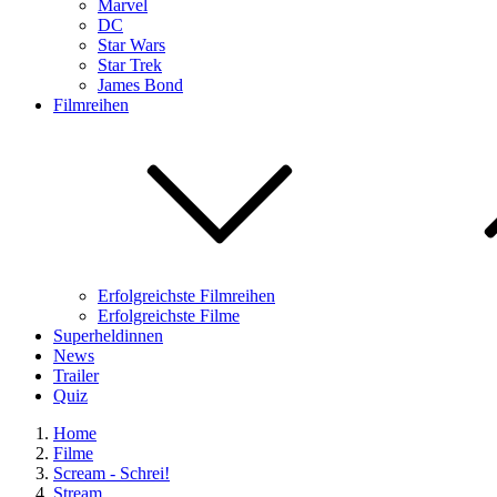
Marvel
DC
Star Wars
Star Trek
James Bond
Filmreihen
Erfolgreichste Filmreihen
Erfolgreichste Filme
Superheldinnen
News
Trailer
Quiz
Home
Filme
Scream - Schrei!
Stream