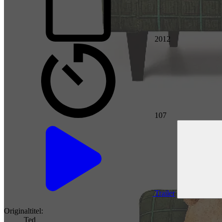
2012
107
Trailer
Originaltitel:
Ted