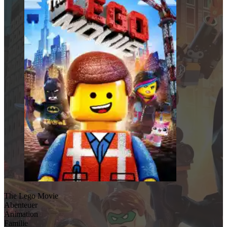
The Lego Movie
Abenteuer
Animation
Familie