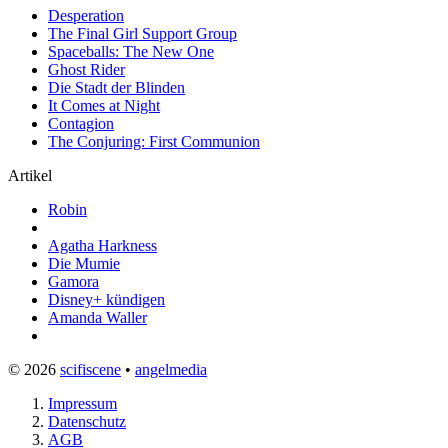
Desperation
The Final Girl Support Group
Spaceballs: The New One
Ghost Rider
Die Stadt der Blinden
It Comes at Night
Contagion
The Conjuring: First Communion
Artikel
Robin
Agatha Harkness
Die Mumie
Gamora
Disney+ kündigen
Amanda Waller
© 2026
scifiscene
•
angelmedia
Impressum
Datenschutz
AGB