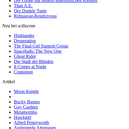
Der Große mit seinem außerirdischen Kleinen
Titan A.E.
Der Dunkle Turm
Rehragout-Rendezvous
Neu bei scifiscene
Highlander
Desperation
The Final Girl Support Group
Spaceballs: The New One
Ghost Rider
Die Stadt der Blinden
It Comes at Night
Contagion
Artikel
Moon Knight
Bucky Barnes
Guy Gardner
Metamorpho
Hawkgirl
Alfred Pennyworth
Andromeda Attumasen