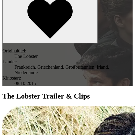
Originaltitel:
The Lobster
Länder:
Frankreich
,
Griechenland
,
Großbritannien
,
Irland
,
Niederlande
Kinostart:
08.10.2015
The Lobster Trailer & Clips