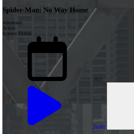
Spider-Man: No Way Home
Abenteuer
Action
Science Fiction
2021
Trailer