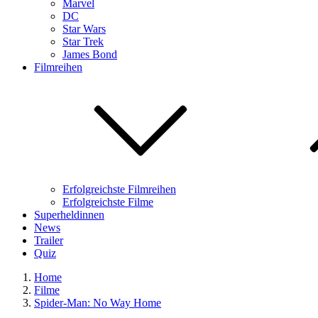
Marvel
DC
Star Wars
Star Trek
James Bond
Filmreihen
Erfolgreichste Filmreihen
Erfolgreichste Filme
Superheldinnen
News
Trailer
Quiz
Home
Filme
Spider-Man: No Way Home