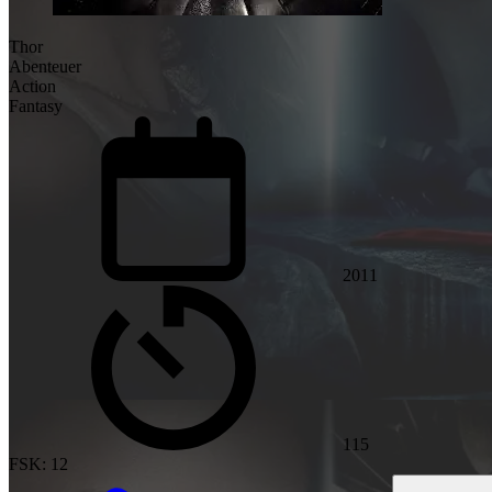
Thor
Abenteuer
Action
Fantasy
2011
115
FSK: 12