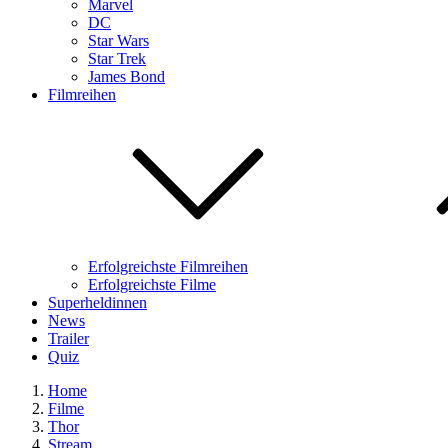
Marvel
DC
Star Wars
Star Trek
James Bond
Filmreihen
Erfolgreichste Filmreihen
Erfolgreichste Filme
Superheldinnen
News
Trailer
Quiz
Home
Filme
Thor
Stream