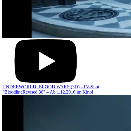
UNDERWORLD: BLOOD WARS (3D) –TV-Spot
"BloodlineRevised 30" – Ab 1.12.2016 im Kino!