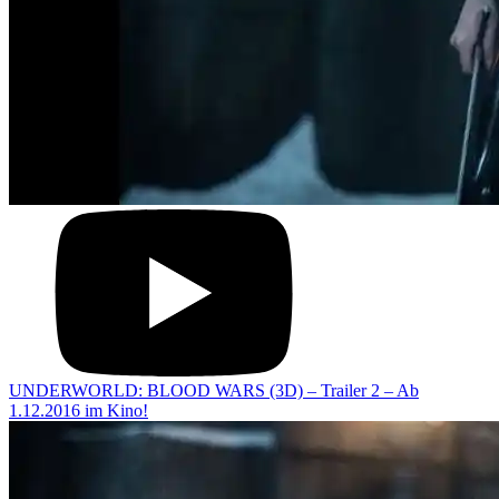
UNDERWORLD: BLOOD WARS (3D) – Trailer 2 – Ab
1.12.2016 im Kino!