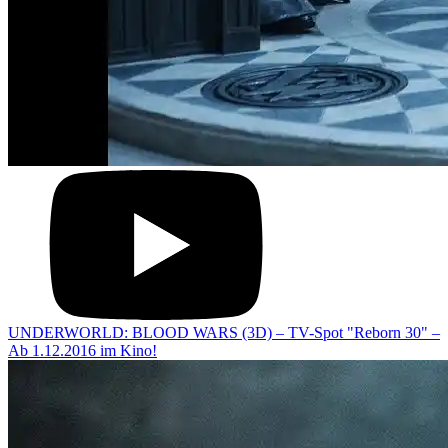
UNDERWORLD: BLOOD WARS (3D) – TV-Spot "Reborn 30" –
Ab 1.12.2016 im Kino!