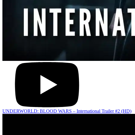
UNDERWORLD: BLOOD WARS – International Trailer #2 (HD)