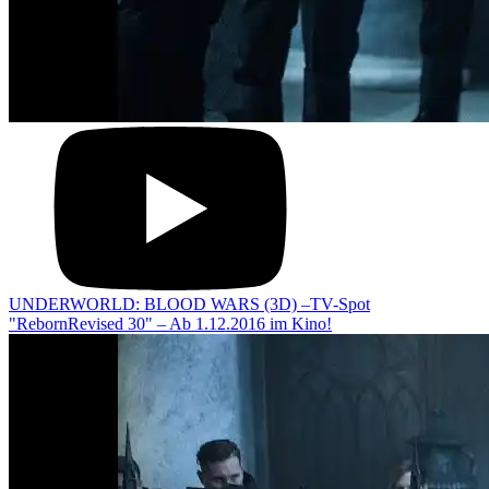
UNDERWORLD: BLOOD WARS (3D) –TV-Spot
"RebornRevised 30" – Ab 1.12.2016 im Kino!