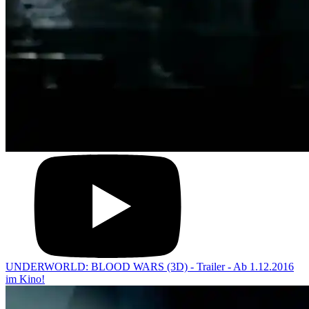
UNDERWORLD: BLOOD WARS (3D) - Trailer - Ab 1.12.2016
im Kino!