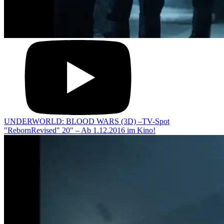
UNDERWORLD: BLOOD WARS (3D) –TV-Spot
"RebornRevised" 20" – Ab 1.12.2016 im Kino!