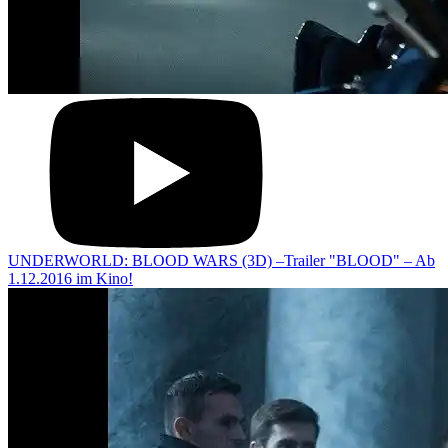
UNDERWORLD: BLOOD WARS (3D) –Trailer "BLOOD" – Ab
1.12.2016 im Kino!