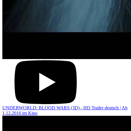
UNDERWORLD: BLOOD WARS (3D) - HD Trailer deutsch | Ab
1.12.2016 im Kino