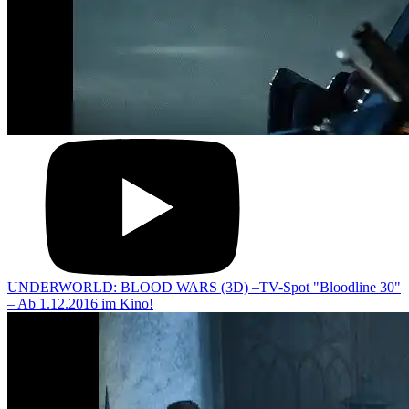
UNDERWORLD: BLOOD WARS (3D) –TV-Spot "Bloodline 30"
– Ab 1.12.2016 im Kino!