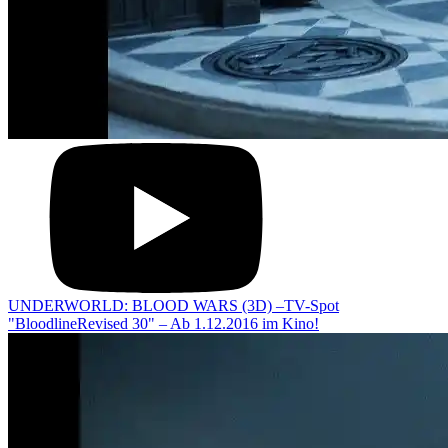
UNDERWORLD: BLOOD WARS (3D) –TV-Spot
"BloodlineRevised 30" – Ab 1.12.2016 im Kino!