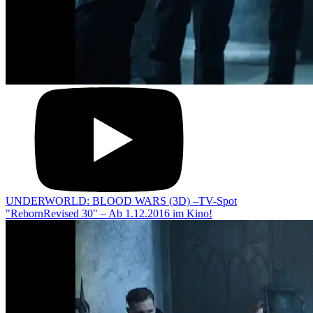
UNDERWORLD: BLOOD WARS (3D) –TV-Spot
"RebornRevised 30" – Ab 1.12.2016 im Kino!