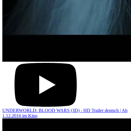
UNDERWORLD: BLOOD WARS (3D) - HD Trailer deutsch | Ab
1.12.2016 im Kino