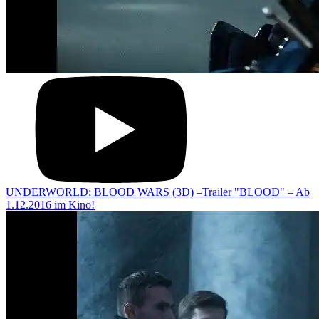
UNDERWORLD: BLOOD WARS (3D) –Trailer "BLOOD" – Ab
1.12.2016 im Kino!