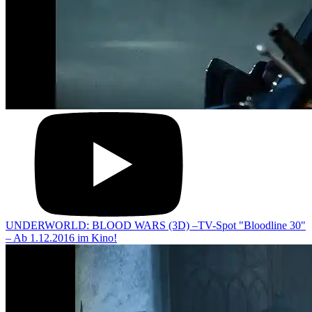
UNDERWORLD: BLOOD WARS (3D) –TV-Spot "Bloodline 30"
– Ab 1.12.2016 im Kino!