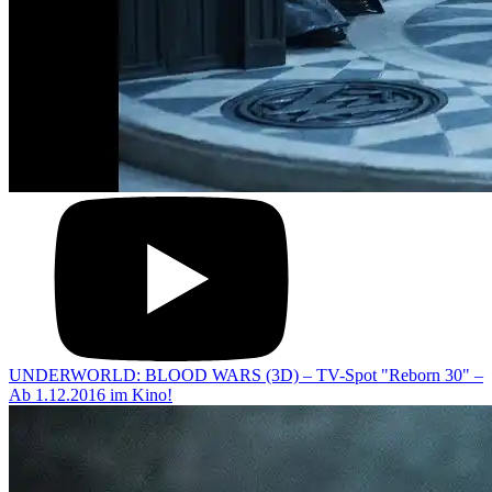
UNDERWORLD: BLOOD WARS (3D) – TV-Spot "Reborn 30" –
Ab 1.12.2016 im Kino!