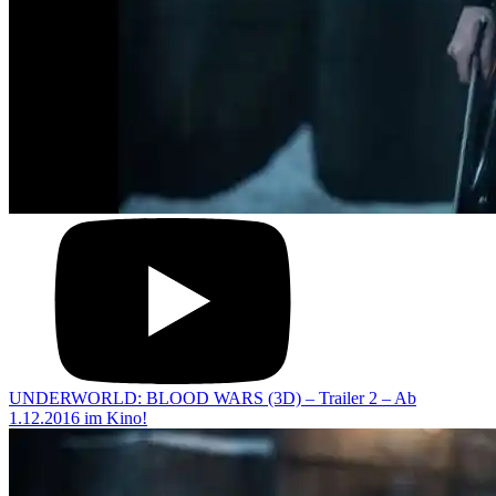
UNDERWORLD: BLOOD WARS (3D) – Trailer 2 – Ab
1.12.2016 im Kino!