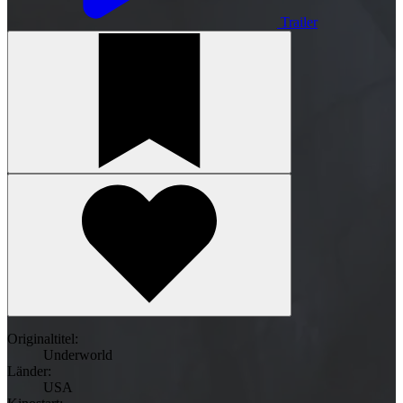
Trailer
Originaltitel:
Underworld
Länder:
USA