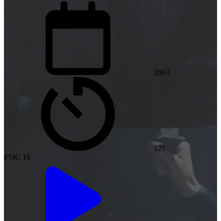
2003
121
FSK: 16