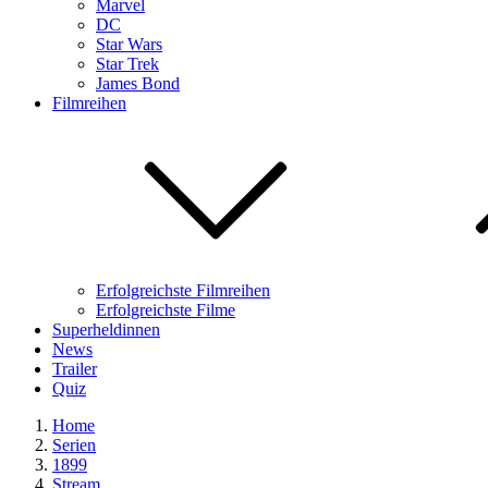
Marvel
DC
Star Wars
Star Trek
James Bond
Filmreihen
Erfolgreichste Filmreihen
Erfolgreichste Filme
Superheldinnen
News
Trailer
Quiz
Home
Serien
1899
Stream