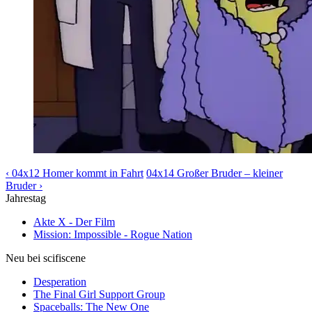
‹ 04x12 Homer kommt in Fahrt
04x14 Großer Bruder – kleiner
Bruder ›
Jahrestag
Akte X - Der Film
Mission: Impossible - Rogue Nation
Neu bei scifiscene
Desperation
The Final Girl Support Group
Spaceballs: The New One