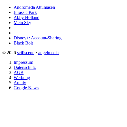
Andromeda Attumasen
Jurassic Park
Abby Holland
Mein Sky
Disney+: Account-Sharing
Black Bolt
© 2026
scifiscene
•
angelmedia
Impressum
Datenschutz
AGB
Werbung
Archiv
Google News