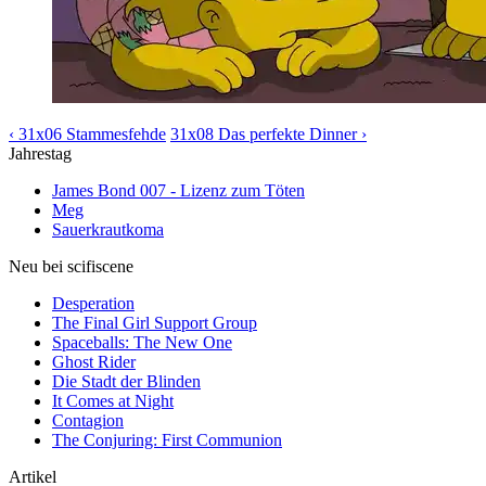
‹ 31x06 Stammesfehde
31x08 Das perfekte Dinner ›
Jahrestag
James Bond 007 - Lizenz zum Töten
Meg
Sauerkrautkoma
Neu bei scifiscene
Desperation
The Final Girl Support Group
Spaceballs: The New One
Ghost Rider
Die Stadt der Blinden
It Comes at Night
Contagion
The Conjuring: First Communion
Artikel