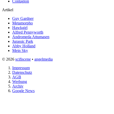
Contagion
Artikel
Guy Gardner
Metamorpho
Hawkgirl
Alfred Pennyworth
Andromeda Attumasen
Jurassic Park
Abby Holland
Mein Sky
© 2026
scifiscene
•
angelmedia
Impressum
Datenschutz
AGB
Werbung
Archiv
Google News