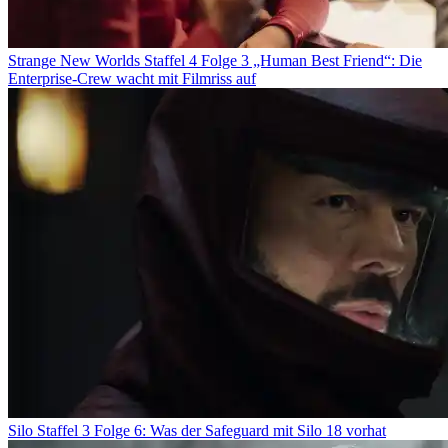
Strange New Worlds Staffel 4 Folge 3 „Human Best Friend“: Die
Enterprise-Crew wacht mit Filmriss auf
Silo Staffel 3 Folge 6: Was der Safeguard mit Silo 18 vorhat