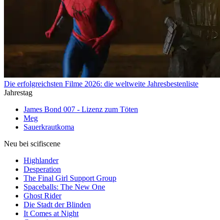
Die erfolgreichsten Filme 2026: die weltweite Jahresbestenliste
Jahrestag
James Bond 007 - Lizenz zum Töten
Meg
Sauerkrautkoma
Neu bei scifiscene
Highlander
Desperation
The Final Girl Support Group
Spaceballs: The New One
Ghost Rider
Die Stadt der Blinden
It Comes at Night