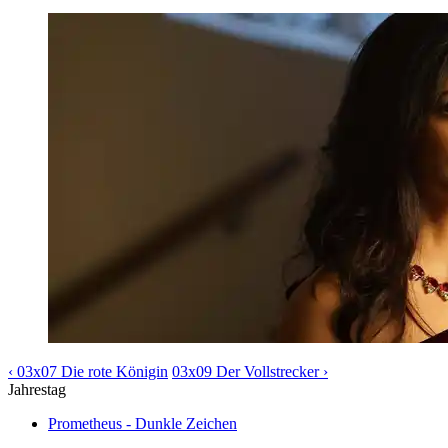
‹ 03x07 Die rote Königin
03x09 Der Vollstrecker ›
Jahrestag
Prometheus - Dunkle Zeichen