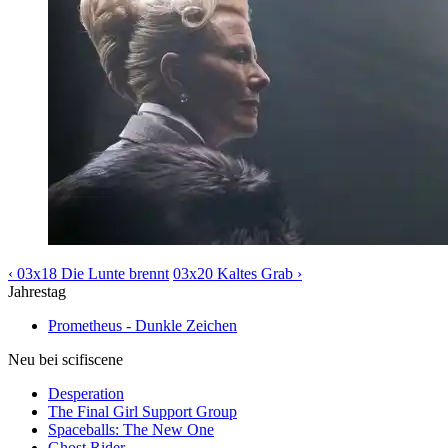
‹ 03x18 Die Lunte brennt
03x20 Kaltes Grab ›
Jahrestag
Prometheus - Dunkle Zeichen
Neu bei scifiscene
Desperation
The Final Girl Support Group
Spaceballs: The New One
Ghost Rider