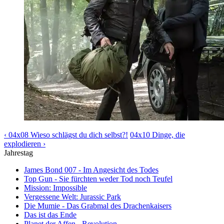
‹ 04x08 Wieso schlägst du dich selbst?!
04x10 Dinge, die
explodieren ›
Jahrestag
James Bond 007 - Im Angesicht des Todes
Top Gun - Sie fürchten weder Tod noch Teufel
Mission: Impossible
Vergessene Welt: Jurassic Park
Die Mumie - Das Grabmal des Drachenkaisers
Das ist das Ende
Planet der Affen - Revolution