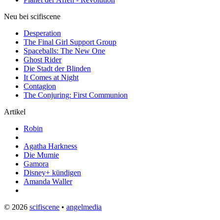
Neu bei scifiscene
Desperation
The Final Girl Support Group
Spaceballs: The New One
Ghost Rider
Die Stadt der Blinden
It Comes at Night
Contagion
The Conjuring: First Communion
Artikel
Robin
Agatha Harkness
Die Mumie
Gamora
Disney+ kündigen
Amanda Waller
© 2026
scifiscene
•
angelmedia