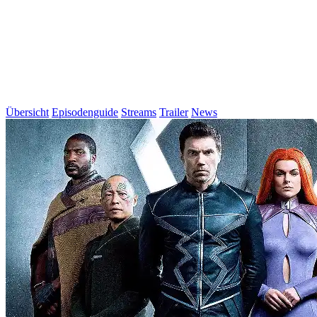
Übersicht
Episodenguide
Streams
Trailer
News