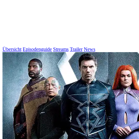
Übersicht
Episodenguide
Streams
Trailer
News