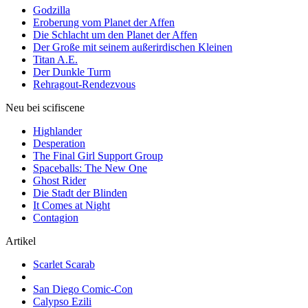
Godzilla
Eroberung vom Planet der Affen
Die Schlacht um den Planet der Affen
Der Große mit seinem außerirdischen Kleinen
Titan A.E.
Der Dunkle Turm
Rehragout-Rendezvous
Neu bei scifiscene
Highlander
Desperation
The Final Girl Support Group
Spaceballs: The New One
Ghost Rider
Die Stadt der Blinden
It Comes at Night
Contagion
Artikel
Scarlet Scarab
San Diego Comic-Con
Calypso Ezili