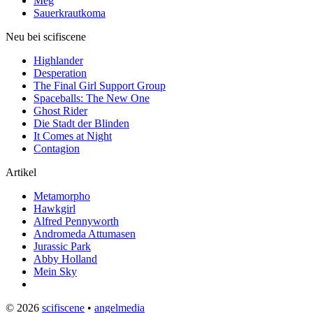
Meg
Sauerkrautkoma
Neu bei scifiscene
Highlander
Desperation
The Final Girl Support Group
Spaceballs: The New One
Ghost Rider
Die Stadt der Blinden
It Comes at Night
Contagion
Artikel
Metamorpho
Hawkgirl
Alfred Pennyworth
Andromeda Attumasen
Jurassic Park
Abby Holland
Mein Sky
© 2026
scifiscene
•
angelmedia