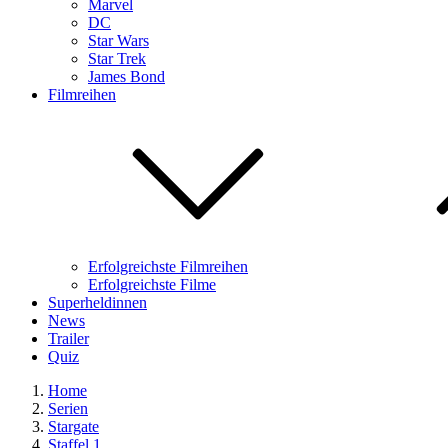
Marvel
DC
Star Wars
Star Trek
James Bond
Filmreihen
Erfolgreichste Filmreihen
Erfolgreichste Filme
Superheldinnen
News
Trailer
Quiz
Home
Serien
Stargate
Staffel 1