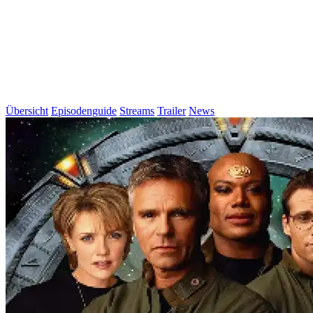
Übersicht
Episodenguide
Streams
Trailer
News