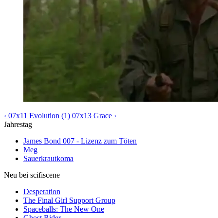
‹ 07x11 Evolution (1)
07x13 Grace ›
Jahrestag
James Bond 007 - Lizenz zum Töten
Meg
Sauerkrautkoma
Neu bei scifiscene
Desperation
The Final Girl Support Group
Spaceballs: The New One
Ghost Rider