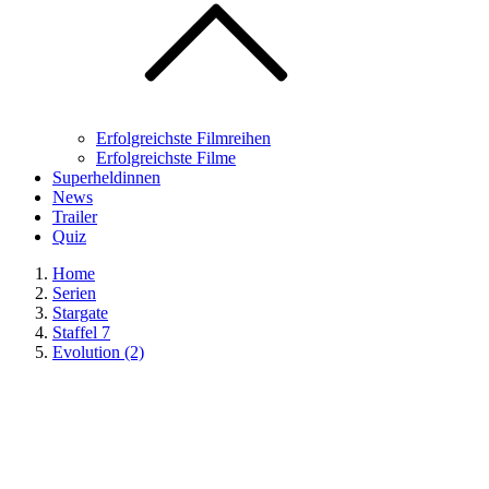
Erfolgreichste Filmreihen
Erfolgreichste Filme
Superheldinnen
News
Trailer
Quiz
Home
Serien
Stargate
Staffel 7
Evolution (2)