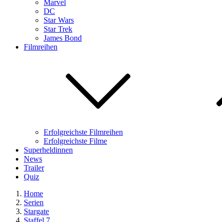
Marvel
DC
Star Wars
Star Trek
James Bond
Filmreihen
Erfolgreichste Filmreihen
Erfolgreichste Filme
Superheldinnen
News
Trailer
Quiz
Home
Serien
Stargate
Staffel 7