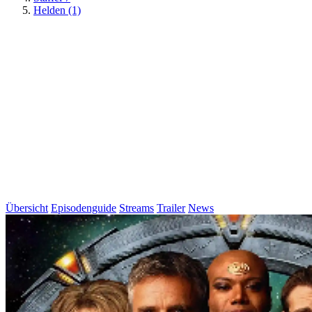
Helden (1)
Übersicht
Episodenguide
Streams
Trailer
News