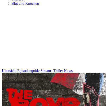
Blut und Knochen
Übersicht
Episodenguide
Streams
Trailer
News