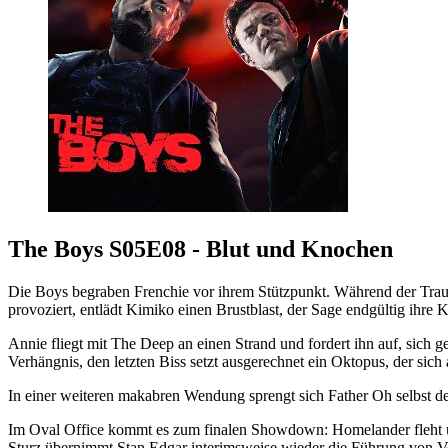
The Boys S05E08 - Blut und Knochen
Die Boys begraben Frenchie vor ihrem Stützpunkt. Während der Trauer
provoziert, entlädt Kimiko einen Brustblast, der Sage endgültig ihre Kr
Annie fliegt mit The Deep an einen Strand und fordert ihn auf, sich g
Verhängnis, den letzten Biss setzt ausgerechnet ein Oktopus, der sic
In einer weiteren makabren Wendung sprengt sich Father Oh selbst de
Im Oval Office kommt es zum finalen Showdown: Homelander fleht um 
Sturz übernimmt Stan Edgar interimsweise wieder die Führung von V