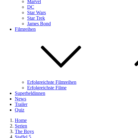
Marvel
DC
Star Wars
Star Trek
James Bond
Filmreihen
Erfolgreichste Filmreihen
Erfolgreichste Filme
Superheldinnen
News
Trailer
Quiz
Home
Serien
The Boys
Staffel 5