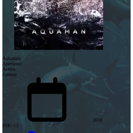
Aquaman
Abenteuer
Action
Fantasy
2018
FSK: 12