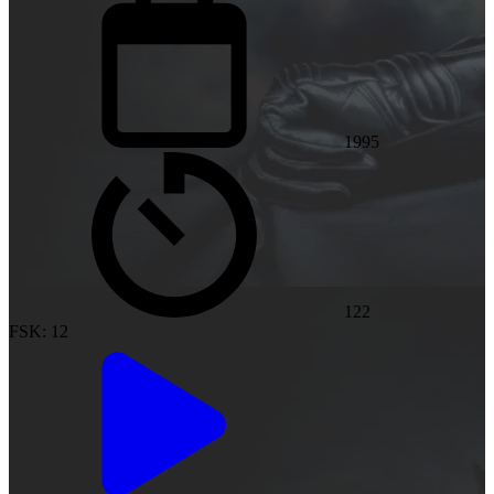
1995
122
FSK: 12