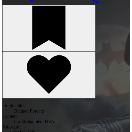
Trailer
Originaltitel:
Batman Forever
Länder:
Großbritannien
,
USA
Kinostart: