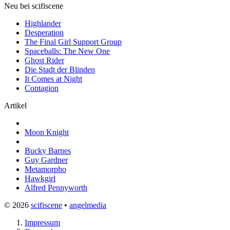
Neu bei scifiscene
Highlander
Desperation
The Final Girl Support Group
Spaceballs: The New One
Ghost Rider
Die Stadt der Blinden
It Comes at Night
Contagion
Artikel
Moon Knight
Bucky Barnes
Guy Gardner
Metamorpho
Hawkgirl
Alfred Pennyworth
© 2026
scifiscene
•
angelmedia
Impressum