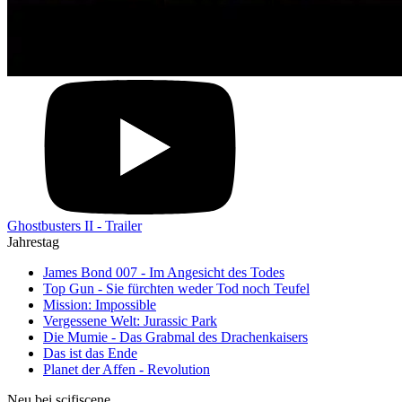
Ghostbusters II - Trailer
Jahrestag
James Bond 007 - Im Angesicht des Todes
Top Gun - Sie fürchten weder Tod noch Teufel
Mission: Impossible
Vergessene Welt: Jurassic Park
Die Mumie - Das Grabmal des Drachenkaisers
Das ist das Ende
Planet der Affen - Revolution
Neu bei scifiscene