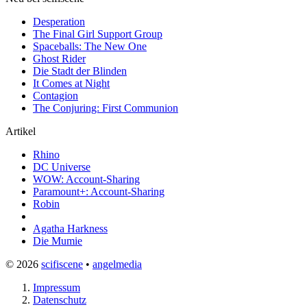
Desperation
The Final Girl Support Group
Spaceballs: The New One
Ghost Rider
Die Stadt der Blinden
It Comes at Night
Contagion
The Conjuring: First Communion
Artikel
Rhino
DC Universe
WOW: Account-Sharing
Paramount+: Account-Sharing
Robin
Agatha Harkness
Die Mumie
© 2026
scifiscene
•
angelmedia
Impressum
Datenschutz