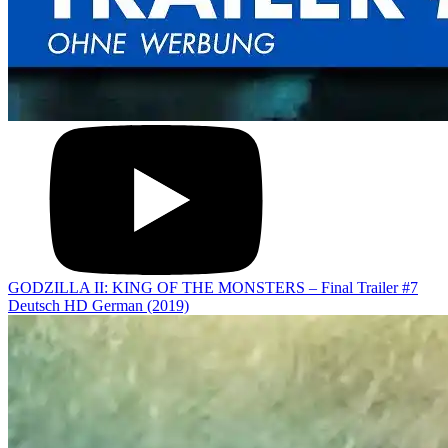
GODZILLA II: KING OF THE MONSTERS – Final Trailer #7
Deutsch HD German (2019)