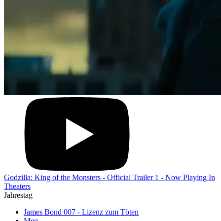
Godzilla: King of the Monsters - Official Trailer 1 - Now Playing In
Theaters
Jahrestag
James Bond 007 - Lizenz zum Töten
Meg