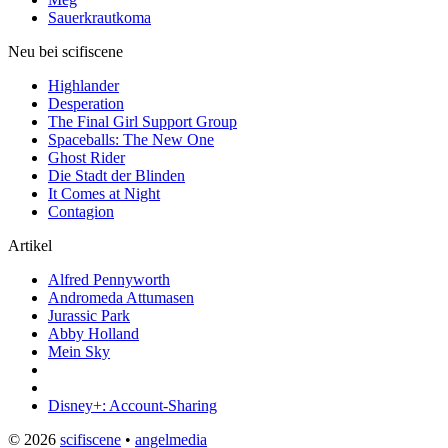
Sauerkrautkoma
Neu bei scifiscene
Highlander
Desperation
The Final Girl Support Group
Spaceballs: The New One
Ghost Rider
Die Stadt der Blinden
It Comes at Night
Contagion
Artikel
Alfred Pennyworth
Andromeda Attumasen
Jurassic Park
Abby Holland
Mein Sky
Disney+: Account-Sharing
© 2026
scifiscene
•
angelmedia