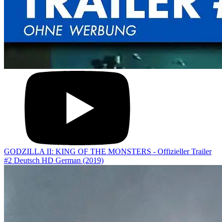
GODZILLA II: KING OF THE MONSTERS - Offizieller Trailer
#2 Deutsch HD German (2019)