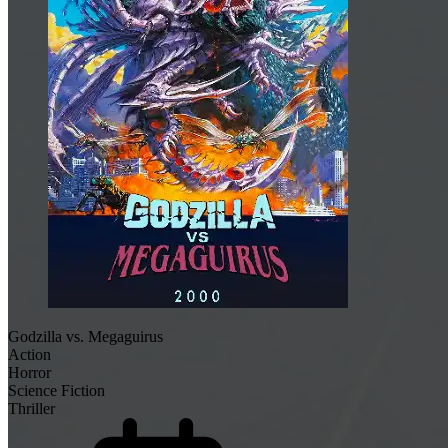
Godzilla vs. Megaguirus
Action
Horror
Science Fiction
Thriller