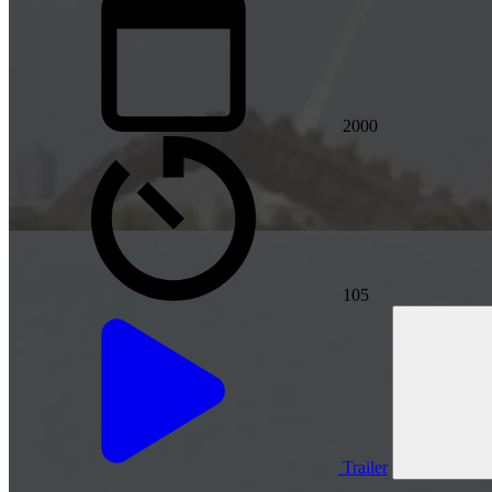
2000
105
Trailer